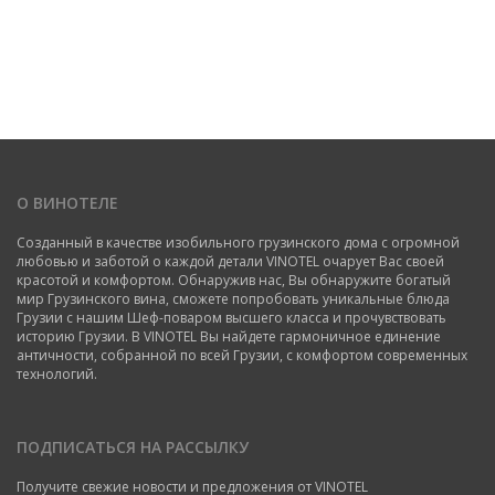
О ВИНОТЕЛЕ
Созданный в качестве изобильного грузинского дома с огромной
любовью и заботой о каждой детали VINOTEL очарует Вас своей
красотой и комфортом. Обнаружив нас, Вы обнаружите богатый
мир Грузинского вина, сможете попробовать уникальные блюда
Грузии с нашим Шеф-поваром высшего класса и прочувствовать
историю Грузии. В VINOTEL Вы найдете гармоничное единение
античности, собранной по всей Грузии, с комфортом современных
технологий.
ПОДПИСАТЬСЯ НА РАССЫЛКУ
Получите свежие новости и предложения от VINOTEL