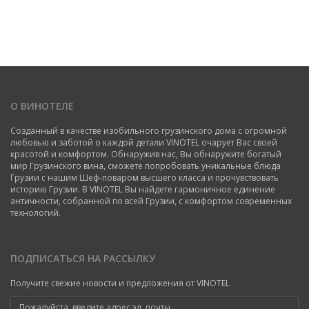
О ВИНОТЕЛЕ
Созданный в качестве изобильного грузинского дома с огромной
любовью и заботой о каждой детали VINOTEL очарует Вас своей
красотой и комфортом. Обнаружив нас, Вы обнаружите богатый
мир Грузинского вина, сможете попробовать уникальные блюда
Грузии с нашим Шеф-поваром высшего класса и прочувствовать
историю Грузии. В VINOTEL Вы найдете гармоничное единение
античности, собранной по всей Грузии, с комфортом современных
технологий.
ПОДПИСАТЬСЯ НА РАССЫЛКУ
Получите свежие новости и предложения от VINOTEL