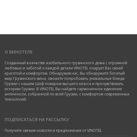
О ВИНОТЕЛЕ
Созданный в качестве изобильного грузинского дома с огромной
любовью и заботой о каждой детали VINOTEL очарует Вас своей
красотой и комфортом. Обнаружив нас, Вы обнаружите богатый
мир Грузинского вина, сможете попробовать уникальные блюда
Грузии с нашим Шеф-поваром высшего класса и прочувствовать
историю Грузии. В VINOTEL Вы найдете гармоничное единение
античности, собранной по всей Грузии, с комфортом современных
технологий.
ПОДПИСАТЬСЯ НА РАССЫЛКУ
Получите свежие новости и предложения от VINOTEL