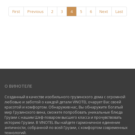
First
Previous
2
3
4
5
6
Next
Last
О ВИНОТЕЛЕ
Созданный в качестве изобильного грузинского дома с огромной
любовью и заботой о каждой детали VINOTEL очарует Вас своей
красотой и комфортом. Обнаружив нас, Вы обнаружите богатый
мир Грузинского вина, сможете попробовать уникальные блюда
Грузии с нашим Шеф-поваром высшего класса и прочувствовать
историю Грузии. В VINOTEL Вы найдете гармоничное единение
античности, собранной по всей Грузии, с комфортом современных
технологий.