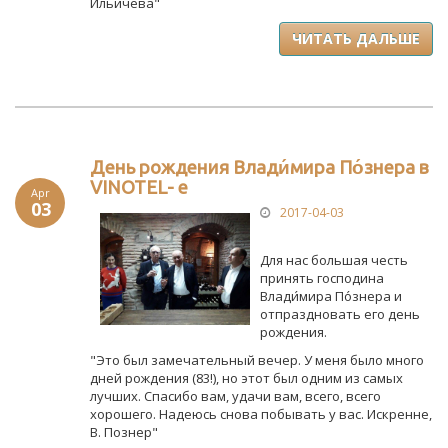
Ильичёва"
ЧИТАТЬ ДАЛЬШЕ
День рождения Влади́мира По́знера в
VINOTEL- е
Apr
03
2017-04-03
Для нас большая честь
принять господина
Влади́мира По́знера и
отпраздновать его день
рождения.
"Это был замечательный вечер. У меня было много
дней рождения (83!), но этот был одним из самых
лучших. Спасибо вам, удачи вам, всего, всего
хорошего. Надеюсь снова побывать у вас. Искренне,
В. Познер"