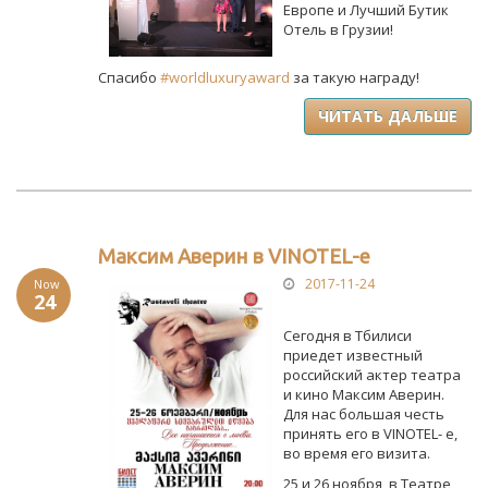
Европе и Лучший Бутик
Отель в Грузии!
Спасибо
#worldluxuryaward
за такую награду!
ЧИТАТЬ ДАЛЬШЕ
Максим Аверин в VINOTEL-е
2017-11-24
Now
24
Cегодня в Тбилиси
приедет известный
российский актер театра
и кино Максим Аверин.
Для нас большая честь
принять его в VINOTEL- е,
во время его визита.
25 и 26 ноября, в Театре