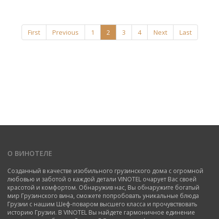
First
Previous
1
2
3
4
Next
Last
О ВИНОТЕЛЕ
Созданный в качестве изобильного грузинского дома с огромной
любовью и заботой о каждой детали VINOTEL очарует Вас своей
красотой и комфортом. Обнаружив нас, Вы обнаружите богатый
мир Грузинского вина, сможете попробовать уникальные блюда
Грузии с нашим Шеф-поваром высшего класса и прочувствовать
историю Грузии. В VINOTEL Вы найдете гармоничное единение