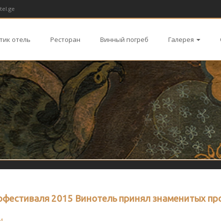
tel.ge
тик отель
Ресторан
Винный погреб
Галерея
нофестиваля 2015 Винотель принял знаменитых п
4