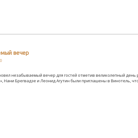
емый вечер
0
ровел незабываемый вечер для гостей отметив великолепный день 
, Нани Брегвадзе и Леонид Агутин были приглашены в Винотель, чт