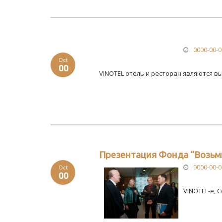
0000-00-0
Oct
00
VINOTEL отель и ресторан являются 
Презентация Фонда “Возьм
0000-00-0
Oct
00
VINOTEL-е, 