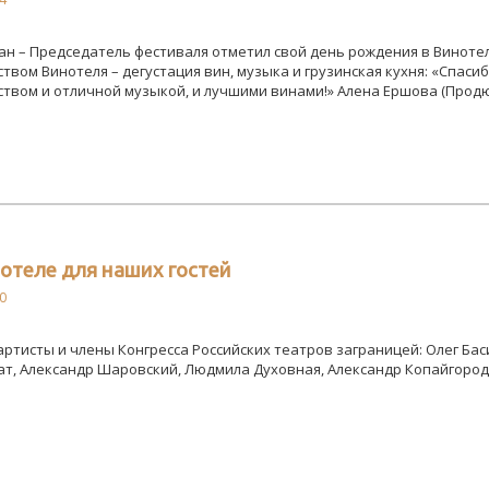
н – Председатель фестиваля отметил свой день рождения в Винотел
твом Винотеля – дегустация вин, музыка и грузинская кухня: «Спас
твом и отличной музыкой, и лучшими винами!» Алена Ершова (Продю
отеле для наших гостей
0
артисты и члены Конгресса Российских театров заграницей: Олег Б
т, Александр Шаровский, Людмила Духовная, Александр Копайгород