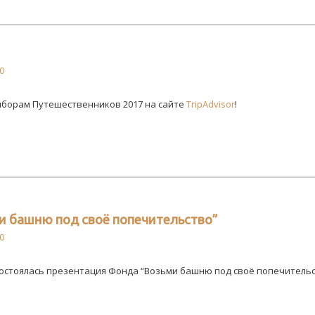
0
выборам Путешественников 2017 на сайте
TripAdvisor
!
и башню под своё попечительство”
0
Состоялась презентация Фонда “Возьми башню под своё попечительст