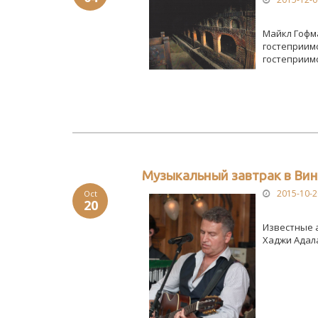
Майкл Гофма
гостеприимс
гостеприимс
Музыкальный завтрак в Вин
2015-10-2
Oct
20
Известные 
Хаджи Адала