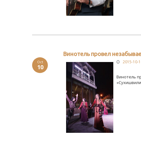
Винотель провел незабыва
2015-10-1
Oct
10
Винотель п
«Сухишвили»