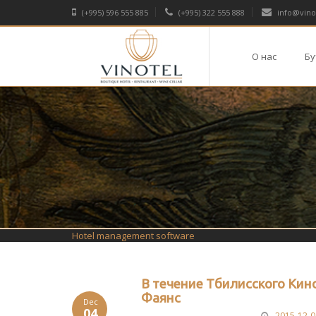
(+995) 596 555 885
(+995) 322 555 888
info@vino
О нас
Бу
Hotel management software
В течение Тбилисского Ки
Фаянс
Dec
04
2015-12-0