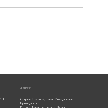
АДРЕС
OTEL
Старый Тбилиси, около Резиденции
Президента
Грузия, Тбилиси, подъем Елены