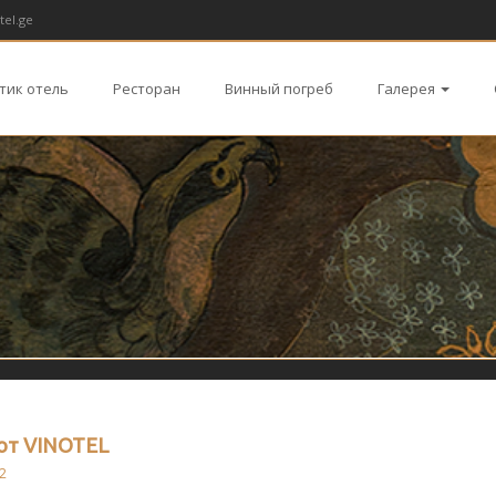
tel.ge
тик отель
Ресторан
Винный погреб
Галерея
от VINOTEL
2