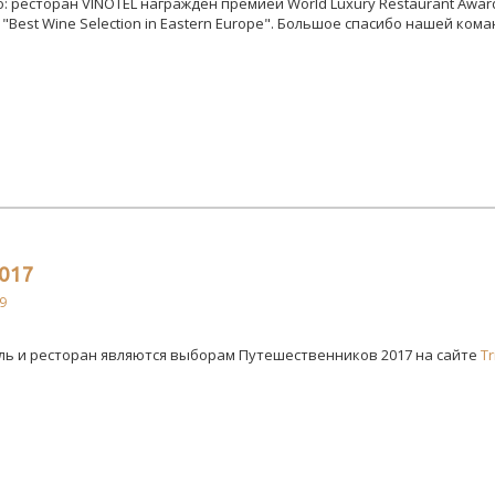
 ресторан VINOTEL награжден премией World Luxury Restaurant Awar
"Best Wine Selection in Eastern Europe".
Большое спасибо нашей коман
017
9
ль и ресторан являются выборам Путешественников 2017 на сайте
Tr