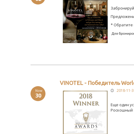
Забронируйт
Предложение
* Обратите
Для брониров
VINOTEL - Победитель World
2018-11-3
Now
30
Еще один ус
Роскошный 