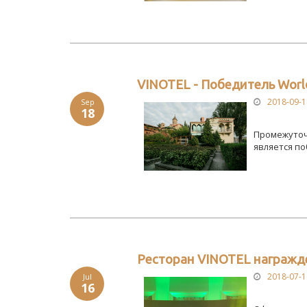
VINOTEL - Победитель World
2018-09-1
Sep
18
Промежуточн
является по
Ресторан VINOTEL награжде
2018-07-1
Jul
16