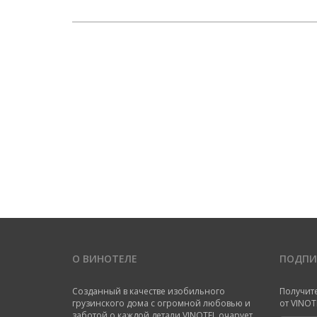
О ВИНОТЕЛЕ
ПОДПИ
Созданный в качестве изобильного
Получит
грузинского дома с огромной любовью и
от VINOT
заботой о каждой детали VINOTEL очарует