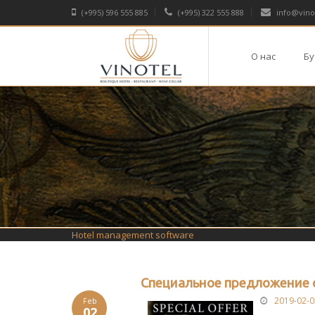
(+995) 596 555 885
(+995) 322 555 888
info@vino
О нас
Бу
Hotel management software
Специальное предложение 
2019-02-0
Feb
02