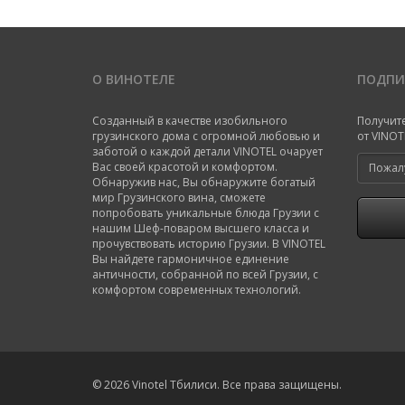
О ВИНОТЕЛЕ
ПОДПИ
Созданный в качестве изобильного
Получит
грузинского дома с огромной любовью и
от VINOT
заботой о каждой детали VINOTEL очарует
Вас своей красотой и комфортом.
Обнаружив нас, Вы обнаружите богатый
мир Грузинского вина, сможете
попробовать уникальные блюда Грузии с
нашим Шеф-поваром высшего класса и
прочувствовать историю Грузии. В VINOTEL
Вы найдете гармоничное единение
античности, собранной по всей Грузии, с
комфортом современных технологий.
© 2026 Vinotel Тбилиси. Все права защищены.