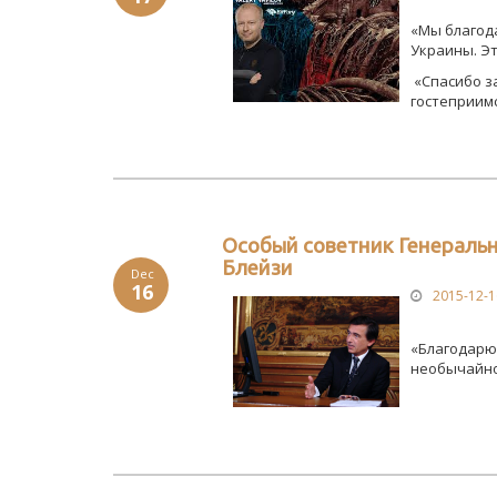
«Мы благода
Украины. Эт
«Спасибо за
гостеприимс
Особый советник Генеральн
Блейзи
Dec
16
2015-12-1
«Благодарю 
необычайной