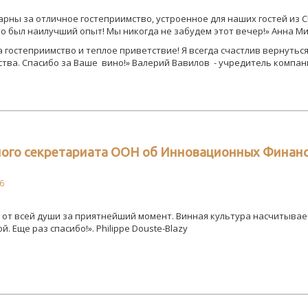
рны за отличное гостеприимство, устроенное для наших гостей из 
о был наилучший опыт! Мы никогда не забудем этот вечер!» Анна Мин
 гостеприимство и теплое приветствие! Я всегда счастлив вернуться
тва. Спасибо за Ваше вино!» Валерий Вавилов - учредитель компан
ого секретариата ООН об Инновационных Финанса
6
от всей души за приятнейший момент. Винная культура насчитывает 
. Еще раз спасибо!». Philippe Douste-Blazy