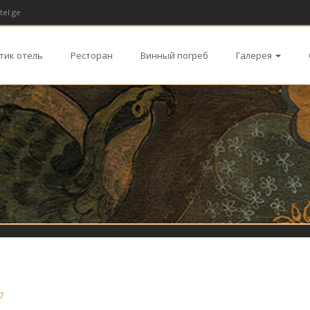
tel.ge
тик отель
Ресторан
Винный погреб
Галерея
7