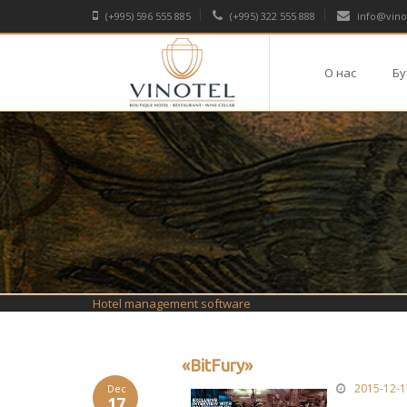
(+995) 596 555 885
(+995) 322 555 888
info@vino
О нас
Бу
Hotel management software
«BitFury»
2015-12-1
Dec
17