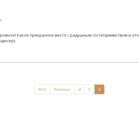
4
ромное! Какое прекрасное место с радушным гостеприимством и отл
одюсер).
First
Previous
4
5
6