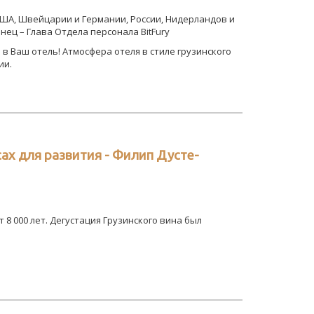
США, Швейцарии и Германии, России, Нидерландов и
ец – Глава Отдела персонала BitFury
 в Ваш отель! Атмосфера отеля в стиле грузинского
ии.
х для развития - Филип Дусте-
8 000 лет. Дегустация Грузинского вина был