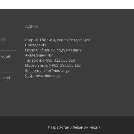
АДРЕС
OTEL
Старый Тбилиси, около Резиденции
Президента
Грузия, Тбилиси, подъем Елены
Ахвледиани №4
 Hotel
Телефон:
(+995) 322 555 888
Мобильный:
(+995) 596 555 885
Эл. почта:
info@vinotel.ge
Сайт:
www.vinotel.ge
 Hotel
Разработано
Леваном Чедия