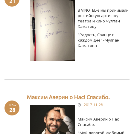
21
В VINOTEL-е мы принимали
российскую артистку
театра и кино Чулпан
Хаматову.
"Радость, Солнце в
каждом дне" - Чулпан
Хаматова
Максим Аверин о Нас! Спасибо.
2017-11-28
Now
28
Максим Аверин о Нас!
Спасибо.
"Мой дорогой, любимый