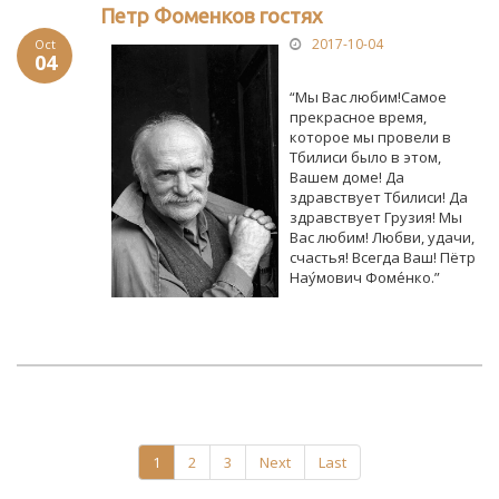
Петр Фоменков гостях
2017-10-04
Oct
04
“Мы Вас любим!Самое
прекрасное время,
которое мы провели в
Тбилиси было в этом,
Вашем доме! Да
здравствует Тбилиси! Да
здравствует Грузия! Мы
Вас любим! Любви, удачи,
счастья! Всегда Ваш! Пётр
Нау́мович Фоме́нко.”
1
2
3
Next
Last