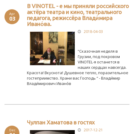
В VINOTEL - е мы приняли российского
актёра театра и кино, театрального
Apr
03
педагога, режиссёра Влади́мира
Ивано́ва.
2018-04-03
“Сказочная неделя в
Грузии, под покровом
VINOTEL-я останется в
наших сердцах навсегда.
Красота! Вкуснота! Душевное тепло, поразительное
гостеприимство. Храни вас Господь “ - Влади́мир
Влади́мирович Ивано́в
Чулпан Хаматова в гостях
2017-12-21
Dec