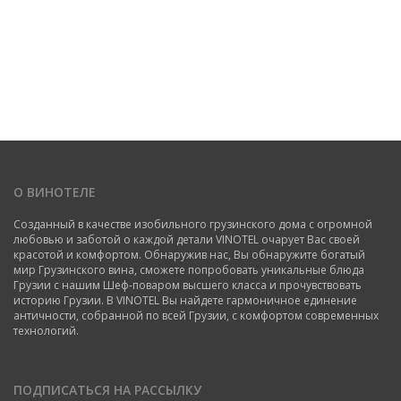
О ВИНОТЕЛЕ
Созданный в качестве изобильного грузинского дома с огромной
любовью и заботой о каждой детали VINOTEL очарует Вас своей
красотой и комфортом. Обнаружив нас, Вы обнаружите богатый
мир Грузинского вина, сможете попробовать уникальные блюда
Грузии с нашим Шеф-поваром высшего класса и прочувствовать
историю Грузии. В VINOTEL Вы найдете гармоничное единение
античности, собранной по всей Грузии, с комфортом современных
технологий.
ПОДПИСАТЬСЯ НА РАССЫЛКУ